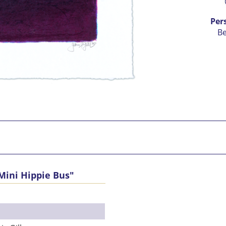
Per
B
Mini Hippie Bus"
Ic
vers
Mit 
Se