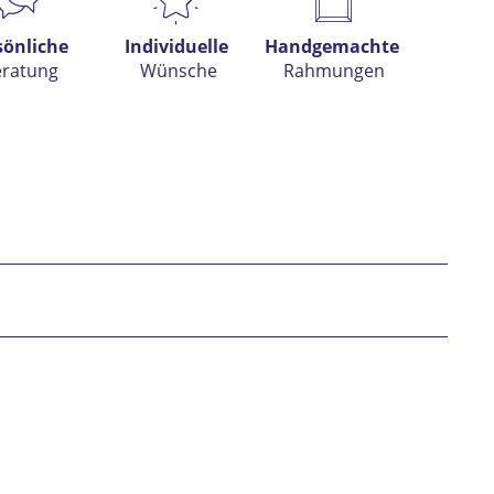
sönliche
Individuelle
Handgemachte
eratung
Wünsche
Rahmungen
h habe die
Datenschutzerklärung
gelesen,
tanden und stimme zu. *
* gekennzeichnete Felder sind Pflichtfelder.
nden