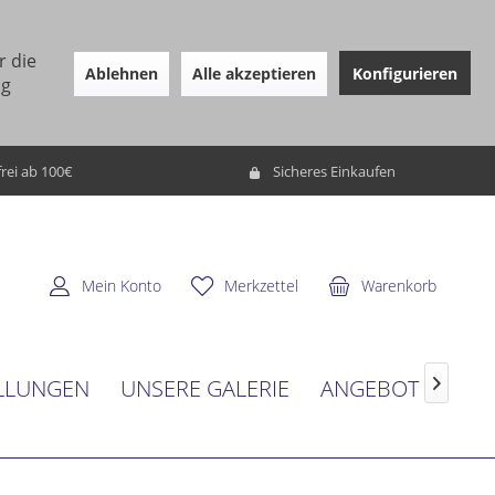
r die
Ablehnen
Alle akzeptieren
Konfigurieren
ng
rei ab 100€
Sicheres Einkaufen
Mein Konto
Merkzettel
Warenkorb
LLUNGEN
UNSERE GALERIE
ANGEBOT
SER
