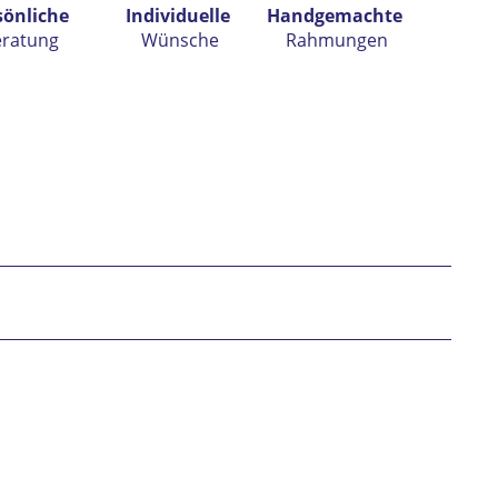
sönliche
Individuelle
Handgemachte
eratung
Wünsche
Rahmungen
h habe die
Datenschutzerklärung
gelesen,
tanden und stimme zu. *
* gekennzeichnete Felder sind Pflichtfelder.
nden