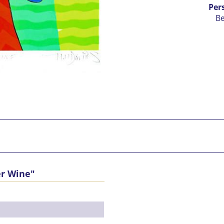
Per
B
Ic
er Wine"
vers
Mit 
Se