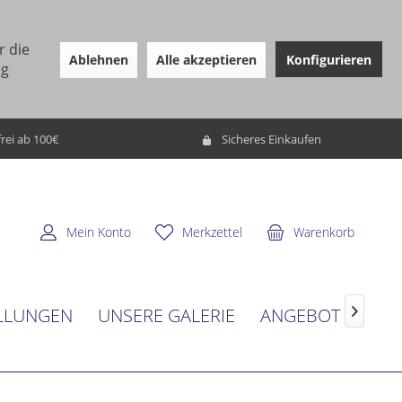
r die
Ablehnen
Alle akzeptieren
Konfigurieren
ng
rei ab 100€
Sicheres Einkaufen
Mein Konto
Merkzettel
Warenkorb
LLUNGEN
UNSERE GALERIE
ANGEBOT
SER
