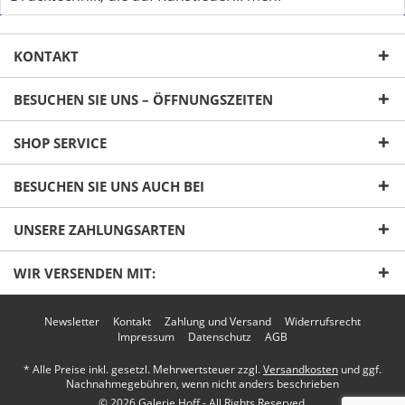
KONTAKT
BESUCHEN SIE UNS – ÖFFNUNGSZEITEN
SHOP SERVICE
Ich habe die
Datenschutzerklärung
gelesen,
verstanden und stimme zu. *
BESUCHEN SIE UNS AUCH BEI
Mit * gekennzeichnete Felder sind Pflichtfelder.
UNSERE ZAHLUNGSARTEN
Senden
WIR VERSENDEN MIT:
Newsletter
Kontakt
Zahlung und Versand
Widerrufsrecht
Impressum
Datenschutz
AGB
* Alle Preise inkl. gesetzl. Mehrwertsteuer zzgl.
Versandkosten
und ggf.
Nachnahmegebühren, wenn nicht anders beschrieben
© 2026 Galerie Hoff - All Rights Reserved.