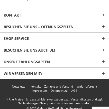
KONTAKT
BESUCHEN SIE UNS – ÖFFNUNGSZEITEN
SHOP SERVICE
Ich habe die
Datenschutzerklärung
gelesen,
verstanden und stimme zu. *
BESUCHEN SIE UNS AUCH BEI
Mit * gekennzeichnete Felder sind Pflichtfelder.
UNSERE ZAHLUNGSARTEN
Senden
WIR VERSENDEN MIT:
Newsletter
Kontakt
Zahlung und Versand
Widerrufsrecht
Impressum
Datenschutz
AGB
* Alle Preise inkl. gesetzl. Mehrwertsteuer zzgl.
Versandkosten
und ggf.
Nachnahmegebühren, wenn nicht anders beschrieben
© 2026 Galerie Hoff - All Rights Reserved.