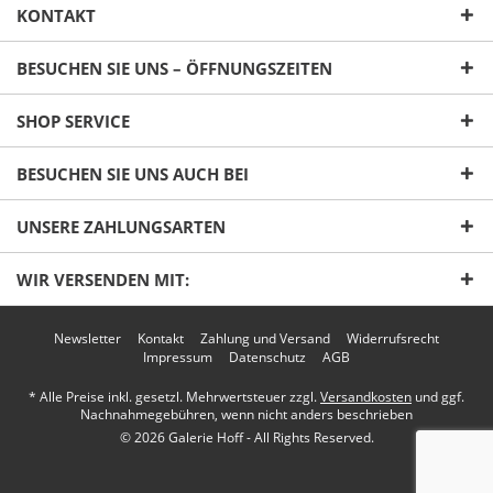
KONTAKT
BESUCHEN SIE UNS – ÖFFNUNGSZEITEN
SHOP SERVICE
Ich habe die
Datenschutzerklärung
gelesen,
BESUCHEN SIE UNS AUCH BEI
verstanden und stimme zu. *
Mit * gekennzeichnete Felder sind Pflichtfelder.
UNSERE ZAHLUNGSARTEN
Senden
WIR VERSENDEN MIT:
Newsletter
Kontakt
Zahlung und Versand
Widerrufsrecht
Impressum
Datenschutz
AGB
* Alle Preise inkl. gesetzl. Mehrwertsteuer zzgl.
Versandkosten
und ggf.
Nachnahmegebühren, wenn nicht anders beschrieben
© 2026 Galerie Hoff - All Rights Reserved.