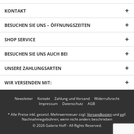
KONTAKT
BESUCHEN SIE UNS – ÖFFNUNGSZEITEN
SHOP SERVICE
Ich habe die
Datenschutzerklärung
gelesen,
verstanden und stimme zu. *
BESUCHEN SIE UNS AUCH BEI
Mit * gekennzeichnete Felder sind Pflichtfelder.
UNSERE ZAHLUNGSARTEN
Senden
WIR VERSENDEN MIT:
Newsletter
Kontakt
Zahlung und Versand
Widerrufsrecht
Impressum
Datenschutz
AGB
* Alle Preise inkl. gesetzl. Mehrwertsteuer zzgl.
Versandkosten
und ggf.
Nachnahmegebühren, wenn nicht anders beschrieben
© 2026 Galerie Hoff - All Rights Reserved.