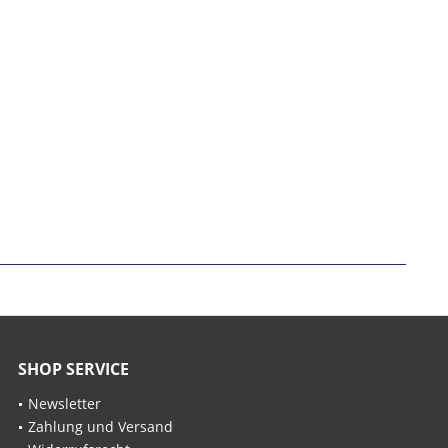
h habe die
Datenschutzerklärung
gelesen,
tanden und stimme zu. *
* gekennzeichnete Felder sind Pflichtfelder.
nden
SHOP SERVICE
Newsletter
Zahlung und Versand