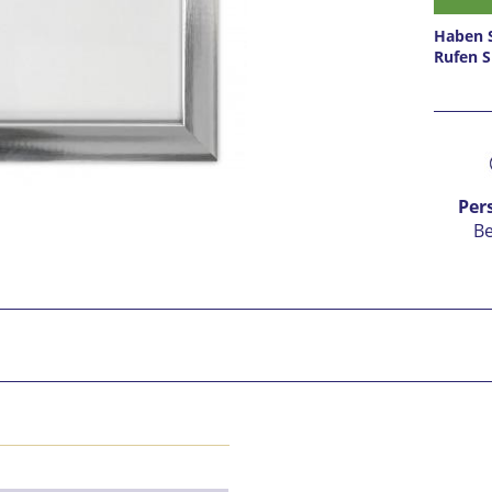
Haben S
Rufen S
Prei
Per
B