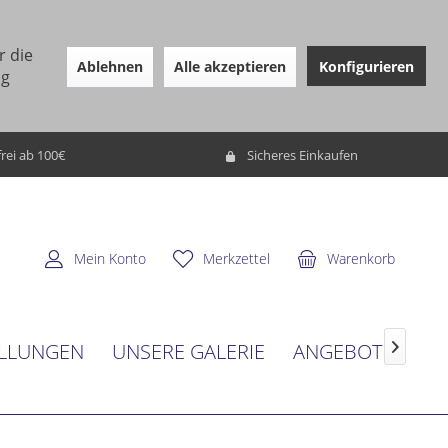
r die
Ablehnen
Alle akzeptieren
Konfigurieren
ng
rei ab 100€
Sicheres Einkaufen
Mein Konto
Merkzettel
Warenkorb
LLUNGEN
UNSERE GALERIE
ANGEBOT
SER
