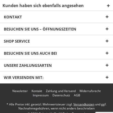
Kunden haben sich ebenfalls angesehen
KONTAKT
BESUCHEN SIE UNS – ÖFFNUNGSZEITEN
Ich habe die
Datenschutzerklärung
gelesen,
verstanden und stimme zu. *
SHOP SERVICE
Mit * gekennzeichnete Felder sind Pflichtfelder.
BESUCHEN SIE UNS AUCH BEI
Senden
UNSERE ZAHLUNGSARTEN
WIR VERSENDEN MIT:
Newsletter
Kontakt
Zahlung und Versand
Widerrufsrecht
Impressum
Datenschutz
AGB
* Alle Preise inkl. gesetzl. Mehrwertsteuer zzgl.
Versandkosten
und ggf.
Nachnahmegebühren, wenn nicht anders beschrieben