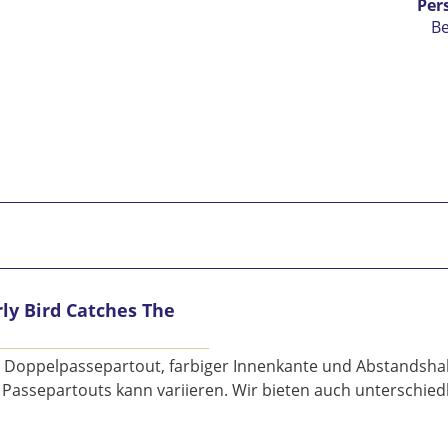
Per
B
ly Bird Catches The
Ic
vers
Mit 
n Doppelpassepartout, farbiger Innenkante und Abstandshalte
des Passepartouts kann variieren. Wir bieten auch unterschi
Se