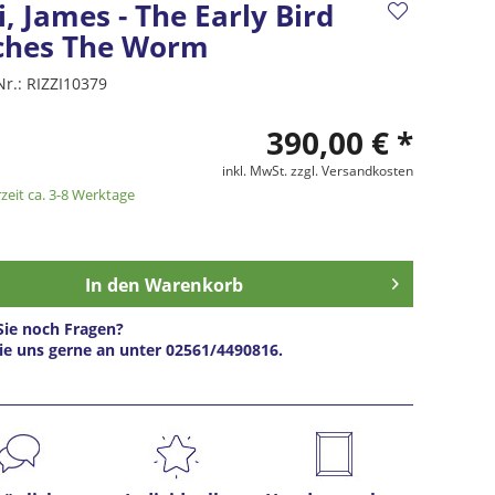
i, James - The Early Bird
ches The Worm
Nr.:
RIZZI10379
390,00 € *
inkl. MwSt.
zzgl. Versandkosten
zeit ca. 3-8 Werktage
In den
Warenkorb
ie noch Fragen?
ie uns gerne an unter 02561/4490816.
s anfragen