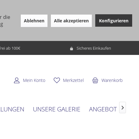
r die
Ablehnen
Alle akzeptieren
Konfigurieren
ng
rei ab 100€
Sicheres Einkaufen
Mein Konto
Merkzettel
Warenkorb
LLUNGEN
UNSERE GALERIE
ANGEBOT
SERV
