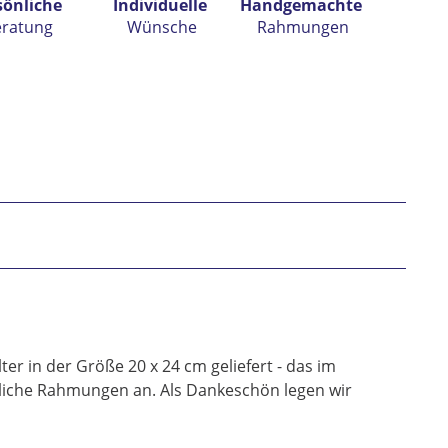
sönliche
Individuelle
Handgemachte
eratung
Wünsche
Rahmungen
h habe die
Datenschutzerklärung
gelesen,
tanden und stimme zu. *
* gekennzeichnete Felder sind Pflichtfelder.
r in der Größe 20 x 24 cm geliefert - das im
edliche Rahmungen an. Als Dankeschön legen wir
nden