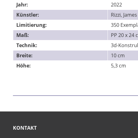
Jahr:
2022
Künstler:
Rizzi, James
Limitierung:
350 Exempl
Maß:
PP 20 x 24 
Technik:
3d-Konstru
Breite:
10 cm
Höhe:
5,3 cm
KONTAKT