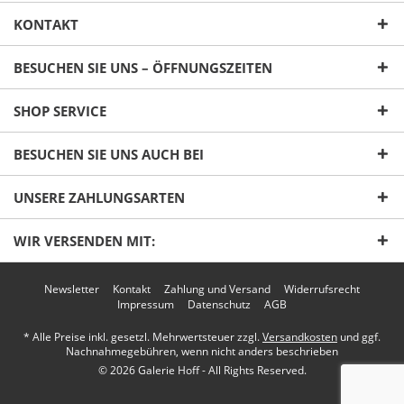
KONTAKT
BESUCHEN SIE UNS – ÖFFNUNGSZEITEN
SHOP SERVICE
Ich habe die
Datenschutzerklärung
gelesen,
verstanden und stimme zu. *
BESUCHEN SIE UNS AUCH BEI
Mit * gekennzeichnete Felder sind Pflichtfelder.
UNSERE ZAHLUNGSARTEN
Senden
WIR VERSENDEN MIT:
Newsletter
Kontakt
Zahlung und Versand
Widerrufsrecht
Impressum
Datenschutz
AGB
* Alle Preise inkl. gesetzl. Mehrwertsteuer zzgl.
Versandkosten
und ggf.
Nachnahmegebühren, wenn nicht anders beschrieben
© 2026 Galerie Hoff - All Rights Reserved.