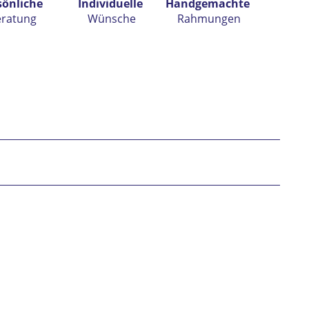
sönliche
Individuelle
Handgemachte
eratung
Wünsche
Rahmungen
h habe die
Datenschutzerklärung
gelesen,
tanden und stimme zu. *
* gekennzeichnete Felder sind Pflichtfelder.
nden