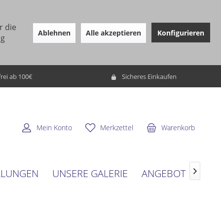
r die
Ablehnen
Alle akzeptieren
Konfigurieren
ng
rei ab 100€
Sicheres Einkaufen
Mein Konto
Merkzettel
Warenkorb
LLUNGEN
UNSERE GALERIE
ANGEBOT
SERV
