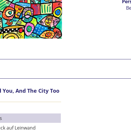
Per
B
 You, And The City Too
Ic
vers
Mit 
s
Se
ck auf Leinwand