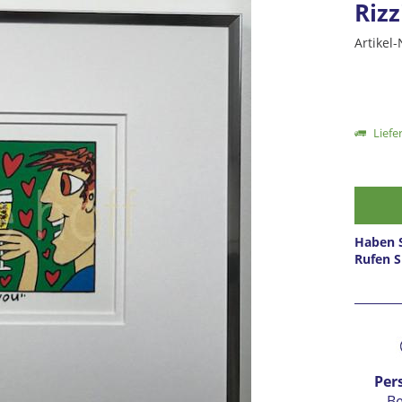
Rizz
Artikel-
Liefer
Haben S
Rufen S
Prei
Per
B