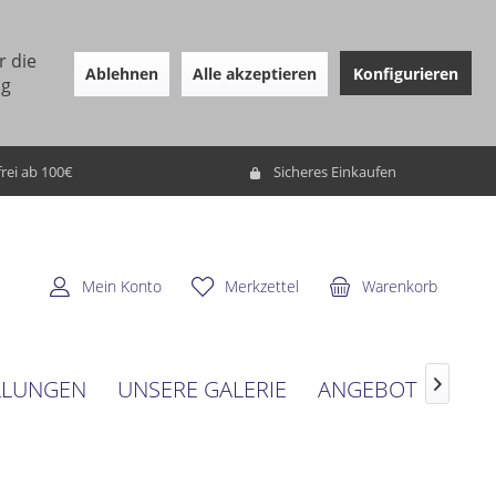
r die
Ablehnen
Alle akzeptieren
Konfigurieren
ng
rei ab 100€
Sicheres Einkaufen
Mein Konto
Merkzettel
Warenkorb
LLUNGEN
UNSERE GALERIE
ANGEBOT
SERV
