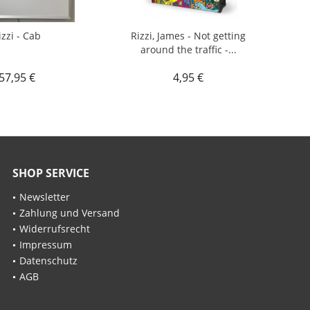
izzi - Cab
Rizzi, James - Not getting
around the traffic -...
57,95 €
4,95 €
SHOP SERVICE
Newsletter
Zahlung und Versand
Widerrufsrecht
Impressum
Datenschutz
AGB