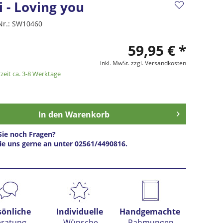
i - Loving you
Nr.:
SW10460
59,95 € *
inkl. MwSt.
zzgl. Versandkosten
zeit ca. 3-8 Werktage
In den
Warenkorb
ie noch Fragen?
ie uns gerne an unter 02561/4490816.
s anfragen
sönliche
Individuelle
Handgemachte
eratung
Wünsche
Rahmungen