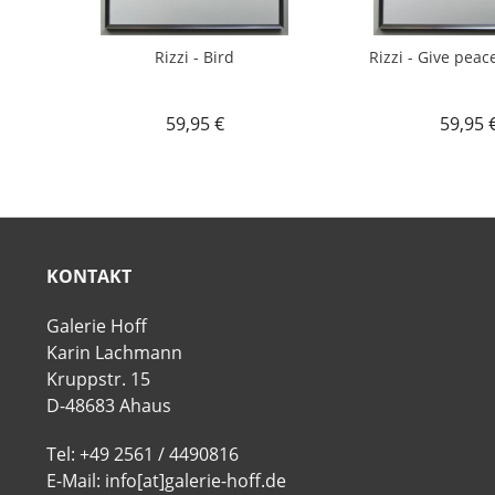
Rizzi - Bird
Rizzi - Give peac
59,95 €
59,95 
KONTAKT
Galerie Hoff
Karin Lachmann
Kruppstr. 15
D-48683 Ahaus
Tel: +49 2561 / 4490816
E-Mail: info[at]galerie-hoff.de