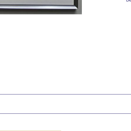
Ic
vers
Mit 
Se